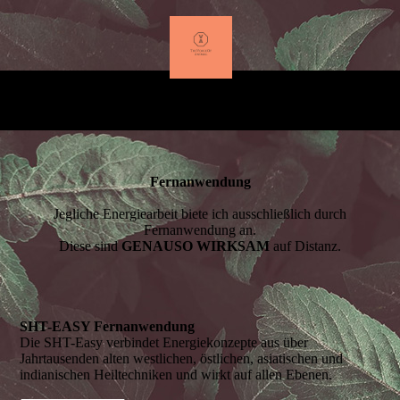
Fernanwendung
Jegliche Energiearbeit biete ich ausschließlich durch
Fernanwendung an.
Diese sind
GENAUSO WIRKSAM
auf Distanz.
SHT-EASY Fernanwendung
Die SHT-Easy verbindet Energiekonzepte aus über
Jahrtausenden alten westlichen, östlichen, asiatischen und
indianischen Heiltechniken und wirkt auf allen Ebenen.