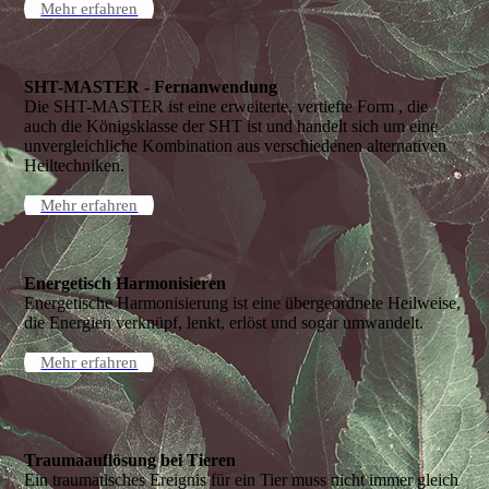
Mehr erfahren
SHT-MASTER - Fernanwendung
Die SHT-MASTER ist eine erweiterte, vertiefte Form , die
auch die Königsklasse der SHT ist und handelt sich um eine
unvergleichliche Kombination aus verschiedenen alternativen
Heiltechniken.
Mehr erfahren
Energetisch Harmonisieren
Energetische Harmonisierung ist eine übergeordnete Heilweise,
die Energien verknüpf, lenkt, erlöst und sogar umwandelt.
Mehr erfahren
Traumaauflösung bei Tieren
Ein traumatisches Ereignis für ein Tier muss nicht immer gleich