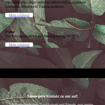
erkennbar sein, denn nicht nur offensichtlich schlimme
Erlebnisse können ein Trauma auslösen.
Mehr erfahren
Preise
Der Energieausgleich pro Sitzung beträgt 60,00 €
Mehr erfahren
Nimm gern Kontakt zu mir auf!
Ich empfinde tiefe Dankbarkeit und Freude, nun meine