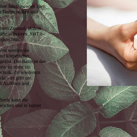
er Jahrtausenden alten
en Heiltechniken und
einem Zustand, in dem
kräfte aktivieren. SHT®-
ngstechnik.
hren werden die
uf körperlicher,
elöst. Die Basis ist das
y ist somit ein
Technik, die wiederum
ckt – es geht um
ch Auflösen und
Seele kann die
rochen und in kurzer