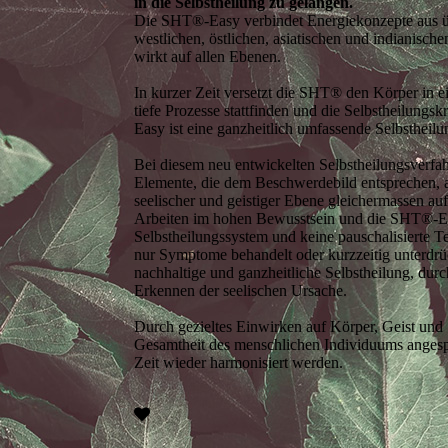
in die Selbstheilung zu gelangen.
Die SHT®-Easy verbindet Energiekonzepte aus üb
westlichen, östlichen, asiatischen und indianisch
wirkt auf allen Ebenen.
In kurzer Zeit versetzt die SHT® den Körper in 
tiefe Prozesse stattfinden und die Selbstheilungs
Easy ist eine ganzheitlich umfassende Selbstheilu
Bei diesem neu entwickelten Selbstheilungsverfa
Elemente, die dem Beschwerdebild entsprechen, a
seelischer und geistiger Ebene gleichermassen aufg
Arbeiten im hohen Bewusstsein und die SHT®-Eas
Selbstheilungssystem und keine pauschalisierte 
nur Symptome behandelt oder kurzzeitig unterdrü
nachhaltige und ganzheitliche Selbstheilung, dur
Erkennen der seelischen Ursache.
Durch gezieltes Einwirken auf Körper, Geist und 
Gesamtheit des menschlichen Individuums angesp
Zeit wieder harmonisiert werden.