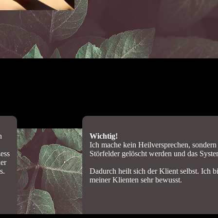
n
Wichtig!
Ich mache kein Heilversprechen, sondern 
zess
Störfelder gelöscht werden und das Syste
der
s.
Dadurch heilt sich der Klient selbst. Ic
meiner Klienten sehr bewusst.