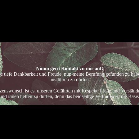
Nimm gern Kontakt zu mir auf!
e tiefe Dankbarkeit und Freude, nun meine Berufung gefunden zu hab
ausführen zu dürfen.
rzenswunsch ist es, unseren Gefährten mit Respekt, Liebe und Verstän
und ihnen helfen zu dürfen, denn das beidseitige Vertrauen ist die Basis
Von Herzen Deine Astrid