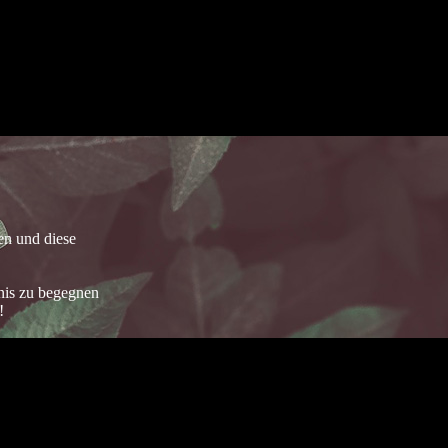
en und diese
dnis zu begegnen
!