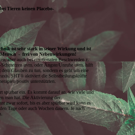
bei Tieren keinen Placebo-
nik ist sehr stark in seiner Wirkung und ist
r Mensch - frei von Nebenwirkungen!
en, aber auch bei emotionalen Beschwerden z.
-Schmerzen uvm. oder Ängste/Unruhe uvm. hilft
 dem Glauben zu tun, sondern es geht um eine
raxis. SHT® aktiviert die Selbstheilungskräfte
rapien positiv unterstützten.
ort spürbar ein. Es kommt darauf an, wie viele und
den man hat. Die Aktivierung der
nnt zwar sofort, bis es aber spürbar wird kann es
den Tage oder auch Wochen dauern. Je nach
n.