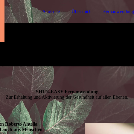
Startseite
Über mich
Fernanwendung
SHT®-EASY Fernanwendung
Zur Erhaltung und Aktivierung der Gesundheit auf allen Ebenen.
n Roberto Antella
und auch uns Menschen