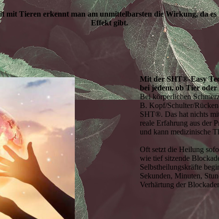
it mit Tieren erkennt man am unmittelbarsten die Wirkung, da es 
Effekt gibt.
Mit der SHT®-Easy Tech
bei jedem, ob Tier ode
Bei körperlichen Schmerz
B. Kopf/Schulter/Rücken
SHT®. Das hat nichts mit
reale Erfahrung aus der P
und kann medizinische The
Oft setzt die Heilung sof
wie tief sitzende Blocka
Selbstheilungskräfte begi
Sekunden, Minuten, Stun
Verhärtung der Blockade