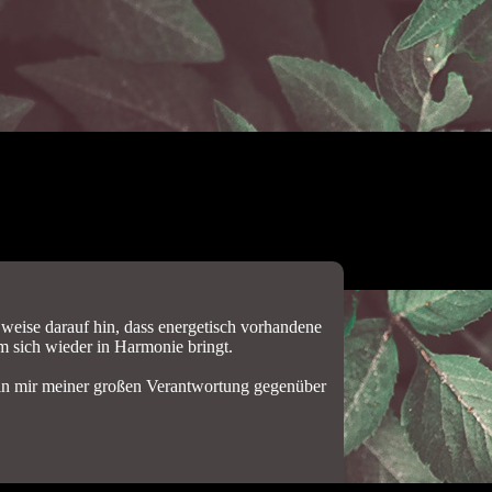
weise darauf hin, dass energetisch vorhandene
m sich wieder in Harmonie bringt.
h bin mir meiner großen Verantwortung gegenüber