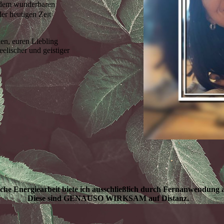
n dem wunderbaren
der heutigen Zeit
en, euren Liebling
eelischer und geistiger
iche Energiearbeit biete ich ausschließlich durch Fernanwendung 
Diese sind GENAUSO WIRKSAM auf Distanz.