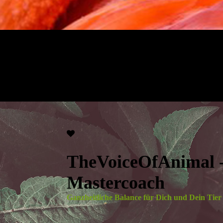
TheVoiceOfAnimal
Mastercoach
Ganzheitliche Balance für Dich und Dein Ti