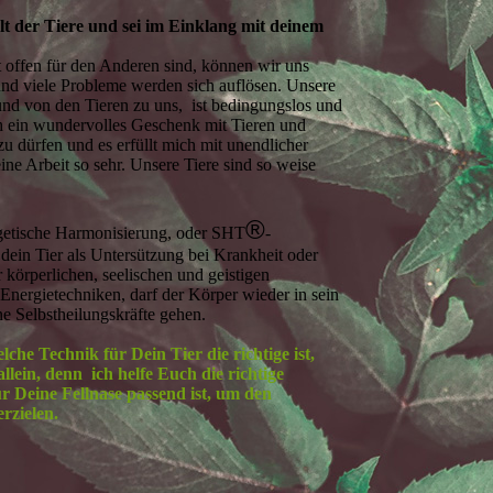
t der Tiere und sei im Einklang mit deinem
offen für den Anderen sind, können wir uns
 und viele Probleme werden sich auflösen. Unsere
und von den Tieren zu uns, ist bedingungslos und
ich ein wundervolles Geschenk mit Tieren und
u dürfen und es erfüllt mich mit unendlicher
ine Arbeit so sehr. Unsere Tiere sind so weise
®
rgetische Harmonisierung, oder SHT
-
 dein Tier als Untersützung bei Krankheit oder
 körperlichen, seelischen und geistigen
Energietechniken, darf der Körper wieder in sein
e Selbstheilungskräfte gehen.
elche Technik für Dein Tier die richtige ist,
allein, denn ich helfe Euch die richtige
ür Deine Fellnase passend ist, um den
rzielen.