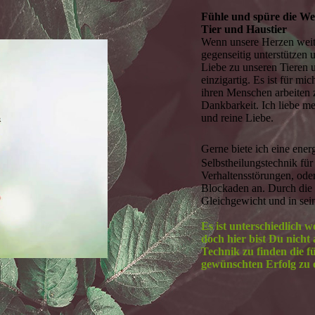
Fühle und spüre die Wel
Tier und Haustier
Wenn unsere Herzen weit 
gegenseitig unterstützen
Liebe zu unseren Tieren 
einzigartig. Es ist für m
ihren Menschen arbeiten z
Dankbarkeit. Ich liebe me
und reine Liebe.
Gerne biete ich eine ene
Selbstheilungstechnik für
Verhaltensstörungen, oder
Blockaden an. Durch die 
Gleichgewicht und in sein
Es ist unterschiedlich w
doch hier bist Du nicht 
Technik zu finden die f
gewünschten Erfolg zu e