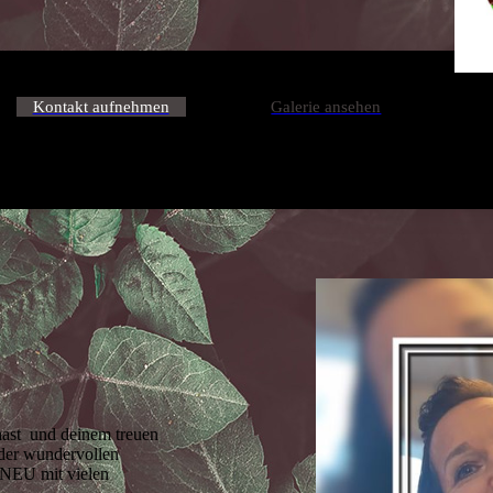
Kontakt aufnehmen
Galerie ansehen
 hast und deinem treuen
 der wundervollen
 NEU mit vielen