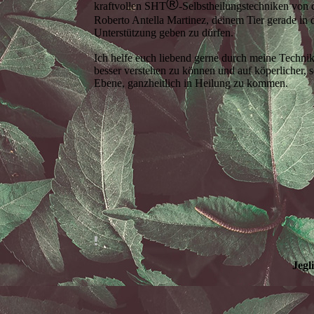
®
kraftvollen SHT
-Selbstheilungstechniken vo
Roberto Antella Martinez, deinem Tier gerade in 
Unterstützung geben zu dürfen.
Ich helfe euch liebend gerne durch meine Technik
besser verstehen zu können und auf köperlicher, s
Ebene, ganzheitlich in Heilung zu kommen.
Jegl